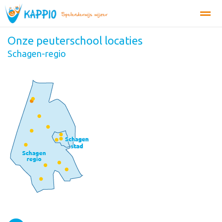
Onze peuterschool locaties
Organisatie
Tarieven
Inschrijven
MijnKappio
Conta
Schagen-regio
Bellen
E-mail
Zoeken