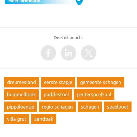
Deel dit bericht
dreumesland
eerste stapje
gemeente schagen
hummelhonk
paddestoel
peuterspeelzaal
pippeloentje
regio schagen
schagen
speelboet
villa grut
zandbak