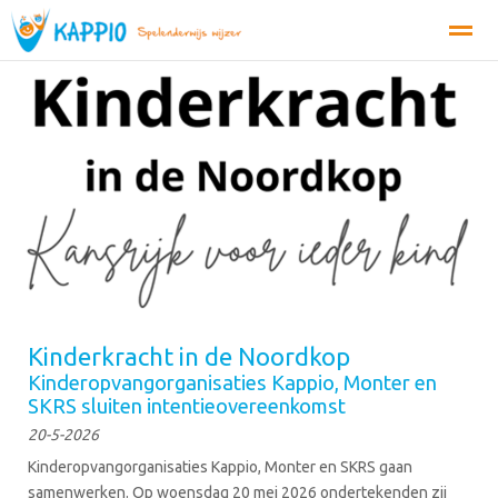
Organisatie
Tarieven
Inschrijven
MijnKappio
Conta
Bellen
E-mail
Zoeken
Kinderkracht in de Noordkop
Kinderopvangorganisaties Kappio, Monter en
SKRS sluiten intentieovereenkomst
20-5-2026
Kinderopvangorganisaties Kappio, Monter en SKRS gaan
samenwerken. Op woensdag 20 mei 2026 ondertekenden zij