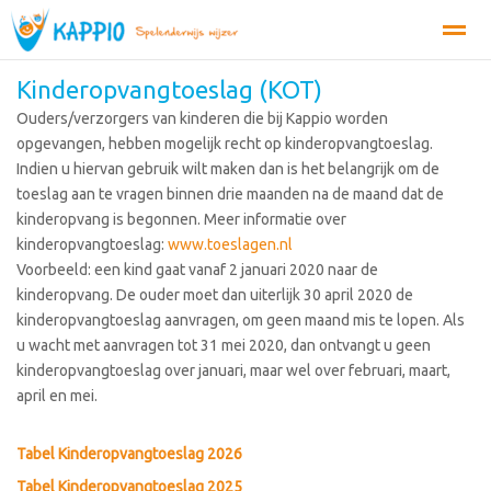
Kinderopvangtoeslag (KOT)
Organisatie
Tarieven
Inschrijven
MijnKappio
Conta
Ouders/verzorgers van kinderen die bij Kappio worden
opgevangen, hebben mogelijk recht op kinderopvangtoeslag.
Indien u hiervan gebruik wilt maken dan is het belangrijk om de
Bellen
E-mail
Zoeken
toeslag aan te vragen binnen drie maanden na de maand dat de
kinderopvang is begonnen. Meer informatie over
kinderopvangtoeslag:
www.toeslagen.nl
Voorbeeld: een kind gaat vanaf 2 januari 2020 naar de
kinderopvang. De ouder moet dan uiterlijk 30 april 2020 de
kinderopvangtoeslag aanvragen, om geen maand mis te lopen. Als
u wacht met aanvragen tot 31 mei 2020, dan ontvangt u geen
kinderopvangtoeslag over januari, maar wel over februari, maart,
april en mei.
Tabel Kinderopvangtoeslag 2026
Tabel Kinderopvangtoeslag 2025