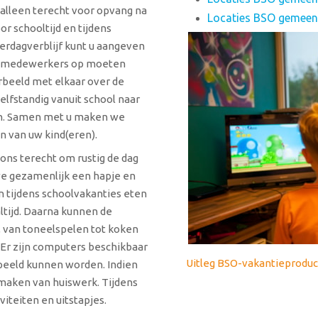
 alleen terecht voor opvang na
Locaties BSO gemeen
r schooltijd en tijdens
derdagverblijf kunt u aangeven
ze medewerkers op moeten
orbeeld met elkaar over de
elfstandig vanuit school naar
n. Samen met u maken we
 van uw kind(eren).
 ons terecht om rustig de dag
we gezamenlijk een hapje en
 tijdens schoolvakanties eten
tijd. Daarna kunnen de
, van toneelspelen tot koken
 Er zijn computers beschikbaar
Uitleg BSO-vakantieproduc
peeld kunnen worden. Indien
maken van huiswerk. Tijdens
iteiten en uitstapjes.