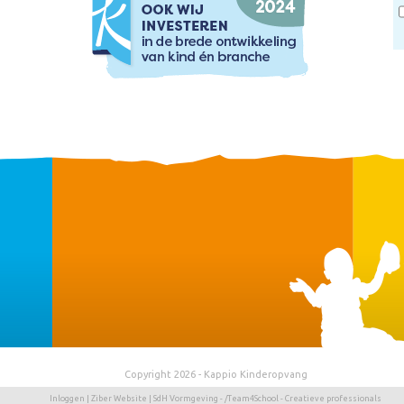
Copyright 2026 - Kappio Kinderopvang
Inloggen
|
Ziber Website
| SdH Vormgeving -
/Team4School - Creatieve professionals