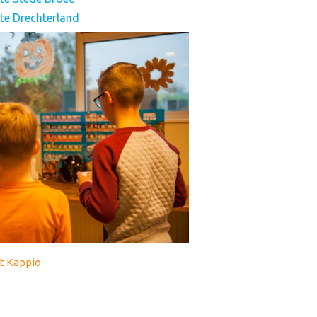
te Drechterland
t Kappio