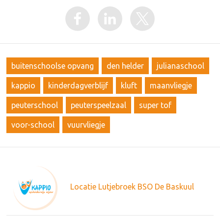
buitenschoolse opvang
den helder
julianaschool
kappio
kinderdagverblijf
kluft
maanvliegje
peuterschool
peuterspeelzaal
super tof
voor-school
vuurvliegje
Locatie Lutjebroek BSO De Baskuul