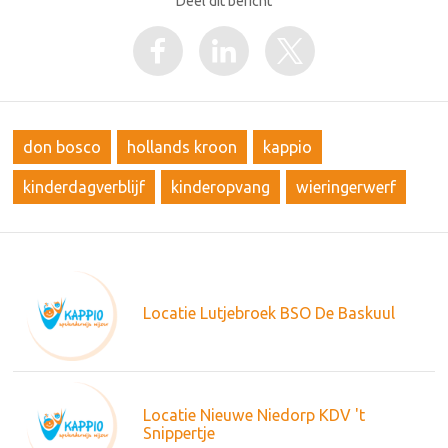
Deel dit bericht
don bosco
hollands kroon
kappio
kinderdagverblijf
kinderopvang
wieringerwerf
Locatie Lutjebroek BSO De Baskuul
Locatie Nieuwe Niedorp KDV 't
Snippertje