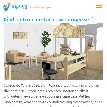
Kindcentrum de Terp - Wieringerwerf
Organisatie
Tarieven
Inschrijven
MijnKappio
Conta
Bellen
E-mail
Zoeken
Campus de Terp is dé plaats in Wieringerwerf waar inwoners van
alle leeftijden kunnen leren, recreëren, sporten en elkaar
ontmoeten in een groene en duurzame omgeving. Met het
Kindcentrum, waar onderwijs en kinderopvang samenkomen, is een