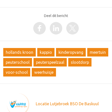
Deel dit bericht
hollands kroon
kappio
kinderopvang
meertuin
peuterschool
peuterspeelzaal
slootdorp
voor-school
weerhuisje
Locatie Lutjebroek BSO De Baskuul