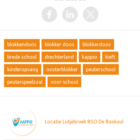
blokkendoos
blokker doos
blokkerdoos
brede school
drechterland
kappio
kieft
kinderopvang
oosterblokker
peuterschool
peuterspeelzaal
voor-school
Locatie Lutjebroek BSO De Baskuul